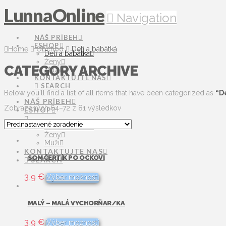
LunnaOnline
Navigation
NÁŠ PRÍBEH
ESHOP
Home
Obchod
Deti a bábätká
Deti a bábätká
Ženy
CATEGORY ARCHIVE
Muži
KONTAKTUJTE NAS
SEARCH
Below you'll find a list of all items that have been categorized as
“D
NÁŠ PRÍBEH
Zobrazených 64–72 z 81 výsledkov
ESHOP
Deti a bábätká
Ženy
Muži
KONTAKTUJTE NAS
SOM ČERTÍK PO OCKOVI
SEARCH
Tento
3,9
€
Výber možností
produkt
má
viacero
MALÝ – MALÁ VYCHORŇAR/KA
variantov.
Možnosti
Tento
3,9
€
Výber možností
si