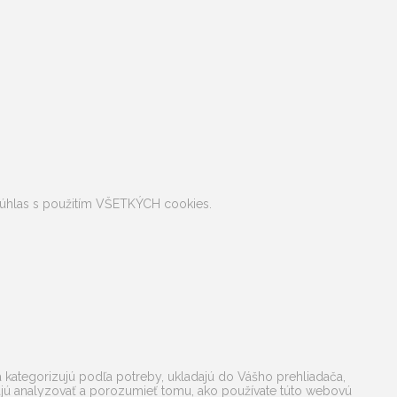
e súhlas s použitím VŠETKÝCH cookies.
a kategorizujú podľa potreby, ukladajú do Vášho prehliadača,
hajú analyzovať a porozumieť tomu, ako používate túto webovú