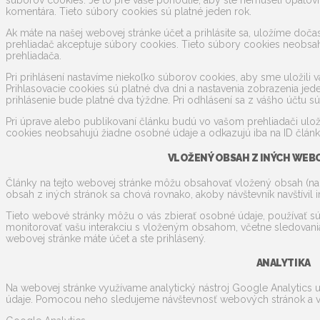
súborov cookies. Je to pre vaše pohodlie, aby ste nemuseli opätovn
komentára. Tieto súbory cookies sú platné jeden rok.
Ak máte na našej webovej stránke účet a prihlásite sa, uložíme doča
prehliadač akceptuje súbory cookies. Tieto súbory cookies neobsah
prehliadača.
Pri prihlásení nastavíme niekoľko súborov cookies, aby sme uložili v
Prihlasovacie cookies sú platné dva dni a nastavenia zobrazenia jed
prihlásenie bude platné dva týždne. Pri odhlásení sa z vášho účtu 
Pri úprave alebo publikovaní článku budú vo vašom prehliadači ul
cookies neobsahujú žiadne osobné údaje a odkazujú iba na ID článku,
VLOŽENÝ OBSAH Z INÝCH WEB
Články na tejto webovej stránke môžu obsahovať vložený obsah (nap
obsah z iných stránok sa chová rovnako, akoby návštevník navštívil 
Tieto webové stránky môžu o vás zbierať osobné údaje, používať súb
monitorovať vašu interakciu s vloženým obsahom, včetne sledovania
webovej stránke máte účet a ste prihlásený.
ANALYTIKA
Na webovej stránke využívame analytický nástroj Google Analytics 
údaje. Pomocou neho sledujeme návštevnosť webových stránok a 