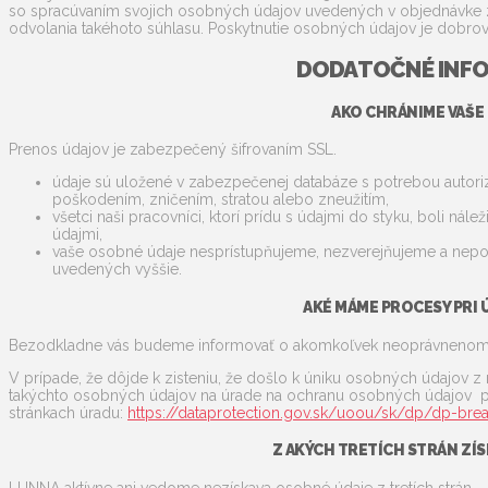
so spracúvaním svojich osobných údajov uvedených v objednávke 
odvolania takéhoto súhlasu. Poskytnutie osobných údajov je dobro
DODATOČNÉ INFO
AKO CHRÁNIME VAŠE
Prenos údajov je zabezpečený šifrovaním SSL.
údaje sú uložené v zabezpečenej databáze s potrebou autori
poškodením, zničením, stratou alebo zneužitím,
všetci naši pracovníci, ktorí prídu s údajmi do styku, boli ná
údajmi,
vaše osobné údaje nesprístupňujeme, nezverejňujeme a neposk
uvedených vyššie.
AKÉ MÁME PROCESY PRI 
Bezodkladne vás budeme informovať o akomkoľvek neoprávnenom 
V prípade, že dôjde k zisteniu, že došlo k úniku osobných údajov z
takýchto osobných údajov na úrade na ochranu osobných údajov 
stránkach úradu:
https://dataprotection.gov.sk/uoou/sk/dp/dp-bre
Z AKÝCH TRETÍCH STRÁN ZÍ
LUNNA aktívne ani vedome nezískava osobné údaje z tretích strán.