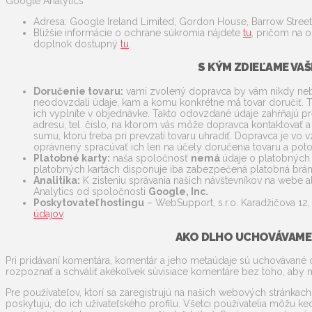
Google Analytics
Adresa: Google Ireland Limited, Gordon House, Barrow Street,
Bližšie informácie o ochrane súkromia nájdete
tu
, pričom na o
doplnok dostupný
tu
.
S KÝM ZDIEĽAME VAŠ
Doručenie tovaru:
vami zvolený dopravca by vám nikdy neb
neodovzdali údaje, kam a komu konkrétne má tovar doručiť. 
ich vyplníte v objednávke. Takto odovzdané údaje zahŕňajú 
adresu, tel. číslo, na ktorom vás môže dopravca kontaktovať a
sumu, ktorú treba pri prevzatí tovaru uhradiť. Dopravca je 
oprávnený spracúvať ich len na účely doručenia tovaru a p
Platobné karty:
naša spoločnosť
nemá
údaje o platobných k
platobných kartách disponuje iba zabezpečená platobná brána 
Analitika:
K zisteniu správania našich návštevníkov na webe
Analytics od spoločnosti
Google, Inc.
Poskytovateľ hostingu
– WebSupport, s.r.o. Karadžičova 12,
údajov
.
AKO DLHO UCHOVÁVAME 
Pri pridávaní komentára, komentár a jeho metaúdaje sú uchovávan
rozpoznať a schváliť akékoľvek súvisiace komentáre bez toho, aby
Pre používateľov, ktorí sa zaregistrujú na našich webových stránkach 
poskytujú, do ich užívateľského profilu. Všetci používatelia môžu ke