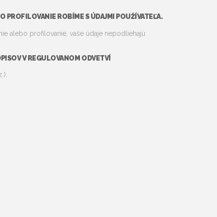
 PROFILOVANIE ROBÍME S ÚDAJMI POUŽÍVATEĽA.
 alebo profilovanie, vaše údaje nepodliehajú
DPISOV V REGULOVANOM ODVETVÍ
.).