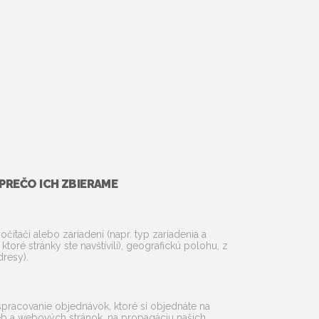
PREČO ICH ZBIERAME
čítači alebo zariadení (napr. typ zariadenia a
toré stránky ste navštívili), geografickú polohu, z
dresy).
spracovanie objednávok, ktoré si objednáte na
eb a webových stránok, na propagáciu našich