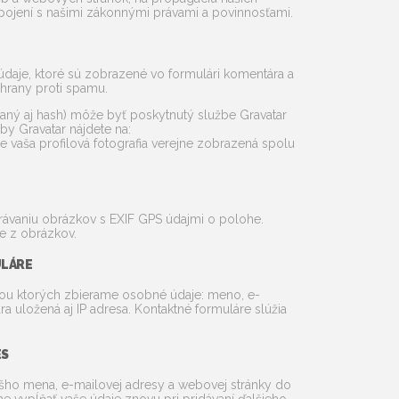
spojení s našimi zákonnými právami a povinnosťami.
daje, ktoré sú zobrazené vo formulári komentára a
chrany proti spamu.
aný aj hash) môže byť poskytnutý službe Gravatar
by Gravatar nájdete na:
 vaša profilová fotografia verejne zobrazená spolu
hrávaniu obrázkov s EXIF GPS údajmi o polohe.
e z obrázkov.
LÁRE
ou ktorých zbierame osobné údaje: meno, e-
 uložená aj IP adresa. Kontaktné formuláre slúžia
ES
vášho mena, e-mailovej adresy a webovej stránky do