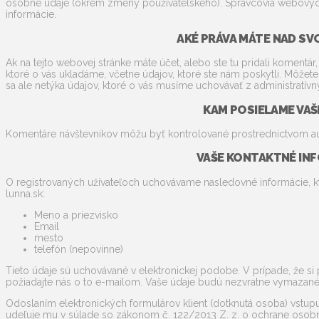
osobné údaje (okrem zmeny používateľského). Správcovia webových s
informácie.
AKÉ PRÁVA MÁTE NAD SVO
Ak na tejto webovej stránke máte účet, alebo ste tu pridali komentá
ktoré o vás ukladáme, včetne údajov, ktoré ste nám poskytli. Môžet
sa ale netýka údajov, ktoré o vás musíme uchovávať z administrat
KAM POSIELAME VAŠ
Komentáre návštevníkov môžu byť kontrolované prostredníctvom au
VAŠE KONTAKTNÉ IN
O registrovaných užívateľoch uchovávame nasledovné informácie, k
lunna.sk:
Meno a priezvisko
Email
mesto
telefón (nepovinne)
Tieto údaje sú uchovávané v elektronickej podobe. V prípade, že si
požiadajte nás o to e-mailom. Vaše údaje budú nezvratne vymazané
Odoslaním elektronických formulárov klient (dotknutá osoba) vst
udeľuje mu v súlade so zákonom č. 122/2013 Z. z. o ochrane osobný