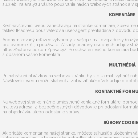
služieb, na analýzu vášho používania našich webových stránok a v 
KOMENTÁRE
Keď návštevníci webu zanechavajú na stránke komentáre, zbierame ú
taktiež IP adresu používateľov a user-agent prehliadača z dôvodu o
Anonymizovaný reťazec vytvorený z vašej e-mailovej adresy (nazýv
pre overenie, či ju používate. Zásady ochrany osobných údajov služ
https://automattic.com/privacy/. Po schválení vášho komentára bude
s obsahom vášho komentára.
MULTIMÉDIÁ
Pri nahrávaní obrázkov na webovú stránku by ste sa mali vyhnúť na
Návštevníci webu môžu stiahnuť a zobraziť akékoľvek údaje o poloh
KONTAKTNÉ FORMU
Na webovej stránke máme umiestnené kontaktné formuláre, pomoc
mailová adresa. Z bezpečnostných dôvodov je pri odoslaní formulára
na objednávku alebo odoslanie správy.
SÚBORY COOKI
Ak pridáte komentár na našej stránke, môžete súhlasiť s uložením 