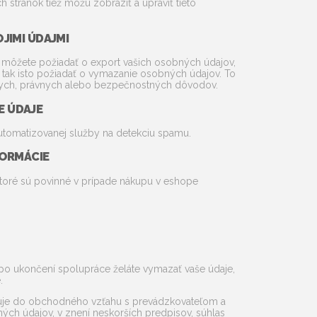
tránok tiež môžu zobraziť a upraviť tieto
JIMI ÚDAJMI
r, môžete požiadať o export vašich osobných údajov,
e tak isto požiadať o vymazanie osobných údajov. To
ívnych, právnych alebo bezpečnostných dôvodov.
E ÚDAJE
tomatizovanej služby na detekciu spamu.
FORMÁCIE
toré sú povinné v prípade nákupu v eshope
 po ukončení spolupráce želáte vymazať vaše údaje,
.
upuje do obchodného vzťahu s prevádzkovateľom a
ch údajov, v znení neskorších predpisov, súhlas