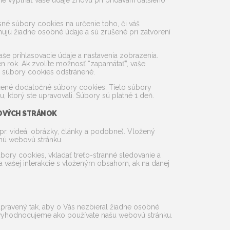
e vypĺňať vaše údaje znovu pri pridávaní ďalšieho
sné súbory cookies na určenie toho, či váš
ujú žiadne osobné údaje a sú zrušené pri zatvorení
aše prihlasovacie údaje a nastavenia zobrazenia.
en rok. Ak zvolíte možnosť “zapamätať”, vaše
sú súbory cookies odstránené.
ožené dodatočné súbory cookies. Tieto súbory
 ktorý ste upravovali. Súbory sú platné 1 deň.
OVÝCH STRÁNOK
r. videá, obrázky, články a podobne). Vložený
inú webovú stránku.
ory cookies, vkladať treťo-stranné sledovanie a
 vašej interakcie s vloženým obsahom, ak na danej
upravený tak, aby o Vás nezbieral žiadne osobné
vyhodnocujeme ako používate našu webovú stránku.