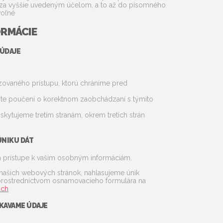
za vyššie uvedeným účelom, a to až do písomného
voľné
RMÁCIE
 ÚDAJE
zovaného prístupu, ktorú chránime pred
ležite poučení o korektnom zaobchádzaní s týmito
ytujeme tretím stranám, okrem tretích strán
ÚNIKU DÁT
prístupe k vašim osobným informáciám.
 našich webových stránok, nahlasujeme únik
prostredníctvom osnamovacieho formulára na
ach
SKAVAME ÚDAJE