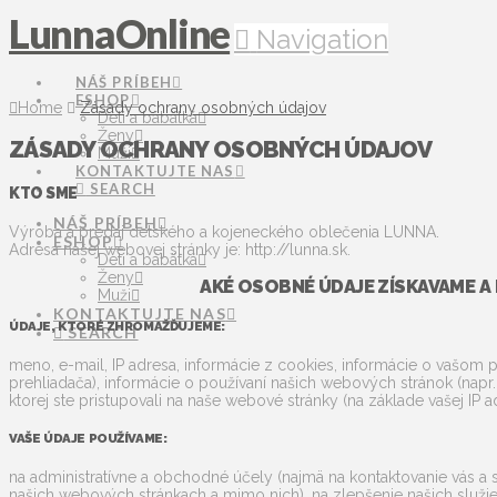
LunnaOnline
Navigation
NÁŠ PRÍBEH
ESHOP
Home
Zásady ochrany osobných údajov
Deti a bábätká
Ženy
ZÁSADY OCHRANY OSOBNÝCH ÚDAJOV
Muži
KONTAKTUJTE NAS
SEARCH
KTO SME
NÁŠ PRÍBEH
Výroba a predaj detského a kojeneckého oblečenia LUNNA.
ESHOP
Adresa našej webovej stránky je: http://lunna.sk.
Deti a bábätká
Ženy
AKÉ OSOBNÉ ÚDAJE ZÍSKAVAME A 
Muži
KONTAKTUJTE NAS
ÚDAJE, KTORÉ ZHROMAŽĎUJEME:
SEARCH
meno, e-mail, IP adresa, informácie z cookies, informácie o vašom po
prehliadača), informácie o používaní našich webových stránok (napr. k
ktorej ste pristupovali na naše webové stránky (na základe vašej IP a
VAŠE ÚDAJE POUŽÍVAME:
na administratívne a obchodné účely (najmä na kontaktovanie vás a 
našich webových stránkach a mimo nich), na zlepšenie našich služi