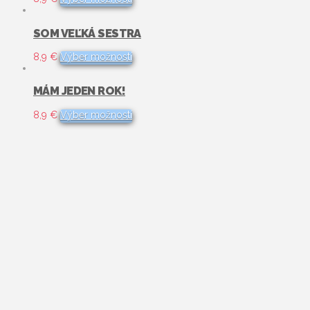
si
produkt
môžete
má
vybrať
viacero
SOM VEĽKÁ SESTRA
na
variantov.
stránke
Možnosti
Tento
8,9
€
Výber možností
produktu.
si
produkt
môžete
má
vybrať
viacero
MÁM JEDEN ROK!
na
variantov.
stránke
Možnosti
Tento
8,9
€
Výber možností
produktu.
si
produkt
môžete
má
vybrať
viacero
na
variantov.
stránke
Možnosti
produktu.
si
môžete
vybrať
na
stránke
produktu.