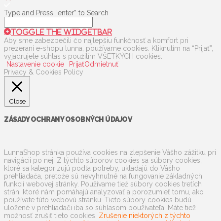
Type and Press “enter” to Search
Toggle the Widgetbar
Aby sme zabezpečili čo najlepšiu funkčnosť a komfort pri
prezeraní e-shopu lunna, používame cookies. Kliknutím na “Prijať”,
vyjadrujete súhlas s použitím VŠETKÝCH cookies.
Nastavenie cookie
Prijať
Odmietnuť
Privacy & Cookies Policy
Close
ZÁSADY OCHRANY OSOBNÝCH ÚDAJOV
LunnaShop stránka používa cookies na zlepšenie Vášho zážitku pri
navigácii po nej. Z týchto súborov cookies sa súbory cookies,
ktoré sa kategorizujú podľa potreby, ukladajú do Vášho
prehliadača, pretože sú nevyhnutné na fungovanie základných
funkcií webovej stránky. Používame tiež súbory cookies tretích
strán, ktoré nám pomáhajú analyzovať a porozumieť tomu, ako
používate túto webovú stránku. Tieto súbory cookies budú
uložené v prehliadači iba so súhlasom používateľa. Máte tiež
možnosť zrušiť tieto cookies.
Zrušenie niektorých z týchto