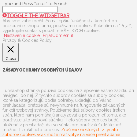
Type and Press “enter” to Search
Toggle the Widgetbar
Aby sme zabezpečili čo najlepšiu funkčnosť a komfort pri
prezeraní e-shopu lunna, používame cookies. Kliknutím na “Prijať”,
vyjadrujete súhlas s použitím VŠETKÝCH cookies.
Nastavenie cookie
Prijať
Odmietnuť
Privacy & Cookies Policy
Close
ZÁSADY OCHRANY OSOBNÝCH ÚDAJOV
LunnaShop stránka používa cookies na zlepšenie Vášho zážitku pri
navigácii po nej. Z týchto súborov cookies sa súbory cookies,
ktoré sa kategorizujú podľa potreby, ukladajú do Vášho
prehliadača, pretože sú nevyhnutné na fungovanie základných
funkcií webovej stránky. Používame tiež súbory cookies tretích
strán, ktoré nám pomáhajú analyzovať a porozumieť tomu, ako
používate túto webovú stránku. Tieto súbory cookies budú
uložené v prehliadači iba so súhlasom používateľa. Máte tiež
možnosť zrušiť tieto cookies.
Zrušenie niektorých z týchto
súborov cookies však môže mať vplyv na vaše prehliadanie.