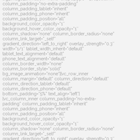
column_padding=”no-extra-padding”
column_padding_tablet=”inherit”
column_padding_phone=”inherit”
column_padding_position=”all”
background_color_opacity=”1″
background_hover_color_opacity=”1″
column_shadow=”none” column_border_radius=”none”
column_link_target=”_self”
gradient_direction=”left_to_right” overlay_strength=”0.3″
width=”1/1″ tablet_width_inherit=”default”
tablet_text_alignment=”default”
phone_text_alignment=”default”
column_border_width=”none”
column_border_style=”solid”
bg_image_animation=”none”][vc_row_inner
column_margin=”default” column_direction=”default”
column_direction_tablet=”default”
column_direction_phone=”default”
bottom_padding=”5%” text_align=”left”]
[vc_column_inner column_padding=”no-extra-
padding” column_padding_tablet=”inherit”
column_padding_phone=”inherit”
column_padding_position=”all”
background_color_opacity=”1″
background_hover_color_opacity=”1″
column_shadow=”none” column_border_radius=”none”
column_link_target=”_self”
gradient_direction=”left_to_right” overlay_strength=”0.3″