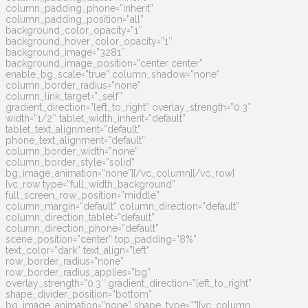
column_padding_phone=”inherit”
column_padding_position=”all”
background_color_opacity=”1″
background_hover_color_opacity=”1″
background_image=”3281″
background_image_position=”center center”
enable_bg_scale=”true” column_shadow=”none”
column_border_radius=”none”
column_link_target=”_self”
gradient_direction=”left_to_right” overlay_strength=”0.3″
width=”1/2″ tablet_width_inherit=”default”
tablet_text_alignment=”default”
phone_text_alignment=”default”
column_border_width=”none”
column_border_style=”solid”
bg_image_animation=”none”][/vc_column][/vc_row]
[vc_row type=”full_width_background”
full_screen_row_position=”middle”
column_margin=”default” column_direction=”default”
column_direction_tablet=”default”
column_direction_phone=”default”
scene_position=”center” top_padding=”8%”
text_color=”dark” text_align=”left”
row_border_radius=”none”
row_border_radius_applies=”bg”
overlay_strength=”0.3″ gradient_direction=”left_to_right”
shape_divider_position=”bottom”
bg_image_animation=”none” shape_type=””][vc_column