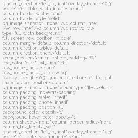
gradient_direction=”left_to_right” overlay_strength=”0.3″
width=”1/6″ tablet_width_inherit=”default”
column_border_width=”none”
column_border_style=”solid”
bg_image_animation=”none”][/vc_column_inner]
[/vc_row_inner][/vc_column][/vc_row][vc_row
type=”full_width_background”
full_screen_row_position=”middle”
column_margin=”default” column_direction=”default”
column_direction_tablet=”default”
column_direction_phone=”default”
scene_position=”center” bottom_padding=”8%”
text_color=”dark” text_align=”left”
row_border_radius=”none”
row_border_radius_applies=”bg”
overlay_strength=”0.3″ gradient_direction=”left_to_right”
shape_divider_position=”bottom”
bg_image_animation=”none” shape_type=””][vc_column
column_padding=”no-extra-padding”
column_padding_tablet=”inherit”
column_padding_phone=”inherit”
column_padding_position=”all”
background_color_opacity=”1″
background_hover_color_opacity=”1″
column_shadow=”none” column_border_radius=”none”
column_link_target=”_self”
gradient_direction=”left_to_right” overlay_strength=”0.3″
width=”1/1″ tablet_width_inherit=”default”