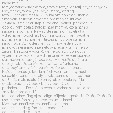
nápadmi?”
font_container=”tag:h2|font_size:40|text_align:left|line_height:50px”
use_theme_fonts=”yes”][vc_custom_heading
text=”Lunna ako mesiačik – v našom ponímaní snenie.
Sme veľkí snilkovia a tvoríme pre malých snilkov.
Zakladali sme firmu traja súrodenci. Veľkou pomocou a
oporou nám bola a stále je naša mamka, ktorá nám s
nadšením pomáha. Najviac ste nás mohli stretnúť a
vidieť na jarmokoch a trhoch, na ktorých nám výdatne
pomáhajú aj naši partneri, taktiež pri výrobe sú nám
nápomocní. Atmosféru letných trhov, festivalov a
jarmokov nenahradí internetový predaj – tam sme so
zákazníkmi zoči – voči :-), vieme poradiť, pomocť s
výberom, veľkosťami a vidíme priame reakcie ľudí ako
s úsmevom obdivujú naše veci.. Ale keďže situácia a
doba je taká, že sa všetko presúva na “virtuálne
obchody“ sme vďační za všetko čo doba ponúka.
Našou prioritou je kvalita naších veci, samozrejmosťou
sú certifikované materiály, a zakladáme si na precíznom
šití. U nás máte istotu, že pri výrobe nebola využitá
detská práca a výrobok bol vyrobený v dôstojných
podmienkach. Detské oblečenie tvorime s láskou a so
zmyslom pre detail.”
font_container=”tag:p|text_align:left|color:rgba(10%2C10%2C10%2C0.
use_theme_fonts=”yes”][/vc_column_inner]
[/vc_row_inner][/vc_column][vc_column
column_padding=”no-extra-padding”
column_padding_tablet=”inherit”