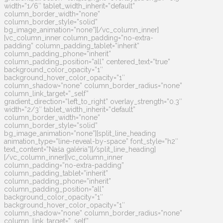
width=”1/6″ tablet_width_inherit=”default”
column_border_width=”none”
column_border_style=”solid”
bg_image_animation=”none”][/vc_column_inner]
[vc_column_inner column_padding=”no-extra-
padding” column_padding_tablet=”inherit”
column_padding_phone=”inherit”
column_padding_position=”all” centered_text=”true”
background_color_opacity=”1″
background_hover_color_opacity=”1″
column_shadow=”none” column_border_radius=”none”
column_link_target=”_self”
gradient_direction=”left_to_right” overlay_strength=”0.3″
width=”2/3″ tablet_width_inherit=”default”
column_border_width=”none”
column_border_style=”solid”
bg_image_animation=”none”][split_line_heading
animation_type=”line-reveal-by-space” font_style=”h2″
text_content=”Naša galéria”][/split_line_heading]
[/vc_column_inner][vc_column_inner
column_padding=”no-extra-padding”
column_padding_tablet=”inherit”
column_padding_phone=”inherit”
column_padding_position=”all”
background_color_opacity=”1″
background_hover_color_opacity=”1″
column_shadow=”none” column_border_radius=”none”
column_link_target=”_self”