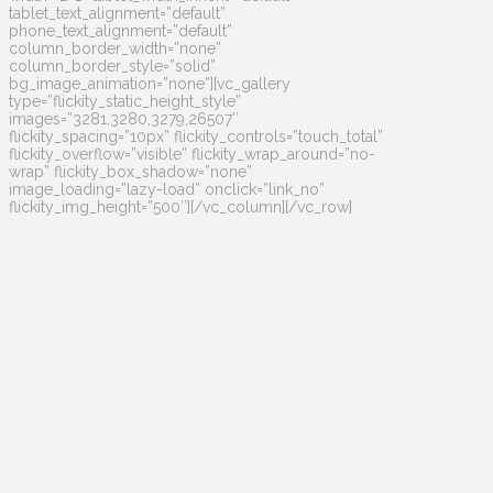
tablet_text_alignment=”default”
phone_text_alignment=”default”
column_border_width=”none”
column_border_style=”solid”
bg_image_animation=”none”][vc_gallery
type=”flickity_static_height_style”
images=”3281,3280,3279,26507″
flickity_spacing=”10px” flickity_controls=”touch_total”
flickity_overflow=”visible” flickity_wrap_around=”no-
wrap” flickity_box_shadow=”none”
image_loading=”lazy-load” onclick=”link_no”
flickity_img_height=”500″][/vc_column][/vc_row]