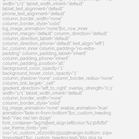
width=”1/2″ tablet_width_inherit=”default”
tablet_text_alignment=”default”
phone_text_alignment=”default”
column_border_width=”none”
column_border_style=”solid”
bg_image_animation=”none”][vc_row_inner
column_margin=”default” column_direction=”default”
column_direction_tablet=”default”
column_direction_phone=”default” text_align=”left”]
[vc_column_inner column_padding=”no-extra-
padding” column_padding_tablet=”inherit”
column_padding_phone=”inherit”
column_padding_position=”all”
background_color_opacity=”1″
background_hover_color_opacity=”1″
column_shadow=”none” column_border_radius=”none”
column_link_target=”_self”
gradient_direction=”left_to_right” overlay_strength=”0.3″
width=”1/1″ tablet_width_inherit=”default”
column_border_width=”none”
column_border_style=”solid”
bg_image_animation=”none” enable_animation=”true”
animation=”fade-in-from-bottom”][vc_custom_heading
text=”Viac než len dizajn”
font_container=”tag:h5|text_align:left|color:%23bfbfbf”
use_theme_fonts=”yes”
css=”.vc_custom_1620080351119{margin-bottom: 10px
!important;}”][vc_custom_heading text=”Kto stojí za