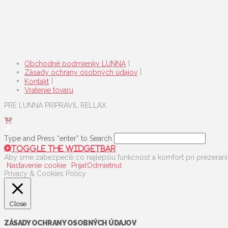
Obchodné podmienky LUNNA
Zásady ochrany osobných údajov
Kontakt
Vratenie tovaru
PRE LUNNA PRIPRAVIL RELLAX
Type and Press “enter” to Search
Toggle the Widgetbar
Aby sme zabezpečili čo najlepšiu funkčnosť a komfort pri prezeraní
Nastavenie cookie
Prijať
Odmietnuť
Privacy & Cookies Policy
Close
ZÁSADY OCHRANY OSOBNÝCH ÚDAJOV