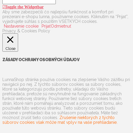
Toggle the Widgetbar
Aby sme zabezpečili čo najlepšiu funkčnosť a komfort pri
prezeraní e-shopu lunna, používame cookies. Kliknutím na “Prijať”,
vyjadrujete súhlas s použitím VŠETKÝCH cookies.
Nastavenie cookie
Prijať
Odmietnuť
Privacy & Cookies Policy
Close
ZÁSADY OCHRANY OSOBNÝCH ÚDAJOV
LunnaShop stránka používa cookies na zlepšenie Vášho zážitku pri
navigácii po nej. Z týchto súborov cookies sa súbory cookies,
ktoré sa kategorizujú podľa potreby, ukladajú do Vášho
prehliadača, pretože sú nevyhnutné na fungovanie základných
funkcií webovej stránky. Používame tiež súbory cookies tretích
strán, ktoré nám pomáhajú analyzovať a porozumieť tomu, ako
používate túto webovú stránku. Tieto súbory cookies budú
uložené v prehliadači iba so súhlasom používateľa. Máte tiež
možnosť zrušiť tieto cookies.
Zrušenie niektorých z týchto
súborov cookies však môže mať vplyv na vaše prehliadanie.