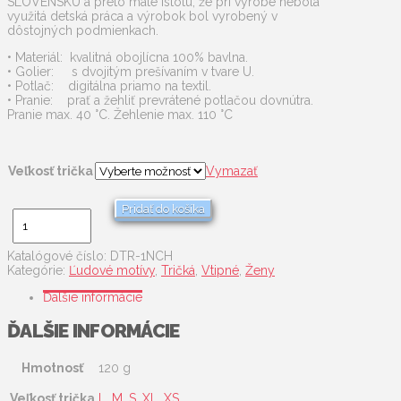
SLOVENSKU a preto máte istotu, že pri výrobe nebola
využitá detská práca a výrobok bol vyrobený v
dôstojných podmienkach.
• Materiál: kvalitná obojlícna 100% bavlna.
• Golier: s dvojitým prešívaním v tvare U.
• Potlač: digitálna priamo na textil.
• Pranie: prať a žehliť prevrátené potlačou dovnútra.
Pranie max. 40 °C. Žehlenie max. 110 °C
Veľkosť trička
Vymazať
Pridať do košíka
množstvo
Nemáš
chlopa
nemáš
Katalógové číslo:
DTR-1NCH
bordeľ
Kategórie:
Ľudové motívy
,
Tričká
,
Vtipné
,
Ženy
Ďalšie informácie
ĎALŠIE INFORMÁCIE
Hmotnosť
120 g
Veľkosť trička
L
,
M
,
S
,
XL
,
XS