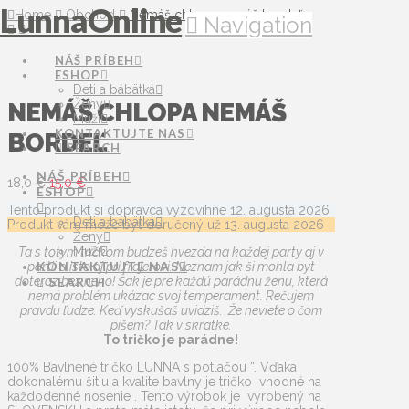
LunnaOnline
Home
Obchod
Nemáš chlopa nemáš bordeľ
Navigation
NÁŠ PRÍBEH
ESHOP
Deti a bábätká
Ženy
NEMÁŠ CHLOPA NEMÁŠ
Muži
KONTAKTUJTE NAS
BORDEĽ
SEARCH
NÁŠ PRÍBEH
Pôvodná
Aktuálna
18,0
€
15,0
€
ESHOP
cena
cena
Tento produkt si dopravca vyzdvihne
12. augusta 2026
bola:
je:
Deti a bábätká
Produkt vám môže byť doručený už
13. augusta 2026
18,0 €.
15,0 €.
Ženy
Muži
Ta s totym tričkom budzeš hvezda na každej party aj v
KONTAKTUJTE NAS
partii a isto aj pri frajerovi. Neznam jak ši mohla byt
doteraz bez neho! Šak je pre každú parádnu ženu, která
SEARCH
nemá problém ukázac svoj temperament. Rečujem
pravdu ľudze. Keď vyskušaš uvidziš. Že neviete o čom
pišem? Tak v skratke.
To tričko je parádne!
100% Bavlnené tričko LUNNA s potlačou “. Vďaka
dokonalému šitiu a kvalite bavlny je tričko vhodné na
každodenné nosenie . Tento výrobok je vyrobený na