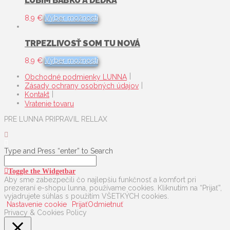
ĽÚBIM BABKU A DEDKA
Tento
8,9
€
Výber možností
produkt
má
viacero
TRPEZLIVOSŤ SOM TU NOVÁ
variantov.
Možnosti
Tento
8,9
€
Výber možností
si
produkt
môžete
má
Obchodné podmienky LUNNA
vybrať
viacero
Zásady ochrany osobných údajov
na
variantov.
Kontakt
stránke
Možnosti
Vratenie tovaru
produktu.
si
môžete
PRE LUNNA PRIPRAVIL RELLAX
vybrať
na
stránke
produktu.
Type and Press “enter” to Search
Toggle the Widgetbar
Aby sme zabezpečili čo najlepšiu funkčnosť a komfort pri
prezeraní e-shopu lunna, používame cookies. Kliknutím na “Prijať”,
vyjadrujete súhlas s použitím VŠETKÝCH cookies.
Nastavenie cookie
Prijať
Odmietnuť
Privacy & Cookies Policy