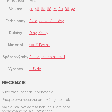
Hmotnosť
75 g
Veľkosť
50
,
56
,
62
,
68
,
74
,
80
,
86
,
92
Farba body
Biela
,
Červené rukávy
Rukávy
Dlhý
,
Krátky
Materiál
100% Bavlna
Spôsob výroby
Potlač priamo na textil
Výrobca
LUNNA
RECENZIE
Nikto zatiaľ nepridal hodnotenie.
Pridajte prvú recenziu pre “Mám jeden rok”
Vaša e-mailová adresa nebude zverejnená.
Vyžadované polia sú označené
*