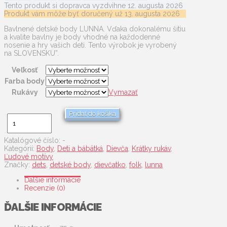
Tento produkt si dopravca vyzdvihne
12. augusta 2026
Produkt vám môže byť doručený už
13. augusta 2026
Bavlnené detské body LUNNA. Vďaka dokonalému šitiu
a kvalite bavlny je body vhodné na každodenné
nosenie a hry vašich deti. Tento výrobok je vyrobený
na SLOVENSKU”.
Veľkosť
Farba body
Rukávy
Vymazať
Pridať do košíka
množstvo
Mám
jeden
rok
Katalógové číslo:
-
Kategórií:
Body
,
Deti a bábätká
,
Dievča
,
Krátky rukáv
,
Ľudové motívy
Značky:
dets
,
detské body
,
dievčatko
,
folk
,
lunna
Ďalšie informácie
Recenzie (0)
ĎALŠIE INFORMÁCIE