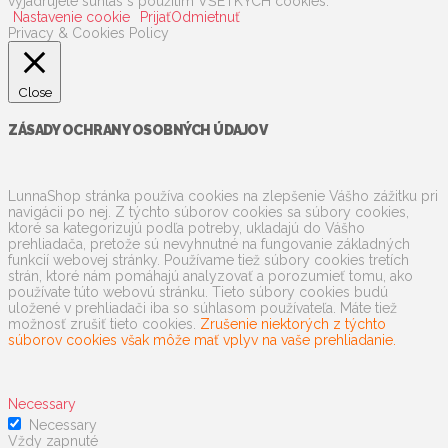
vyjadrujete súhlas s použitím VŠETKÝCH cookies.
Nastavenie cookie
Prijať
Odmietnuť
Privacy & Cookies Policy
Close
ZÁSADY OCHRANY OSOBNÝCH ÚDAJOV
LunnaShop stránka používa cookies na zlepšenie Vášho zážitku pri
navigácii po nej. Z týchto súborov cookies sa súbory cookies,
ktoré sa kategorizujú podľa potreby, ukladajú do Vášho
prehliadača, pretože sú nevyhnutné na fungovanie základných
funkcií webovej stránky. Používame tiež súbory cookies tretích
strán, ktoré nám pomáhajú analyzovať a porozumieť tomu, ako
používate túto webovú stránku. Tieto súbory cookies budú
uložené v prehliadači iba so súhlasom používateľa. Máte tiež
možnosť zrušiť tieto cookies.
Zrušenie niektorých z týchto
súborov cookies však môže mať vplyv na vaše prehliadanie.
Necessary
Necessary
Vždy zapnuté