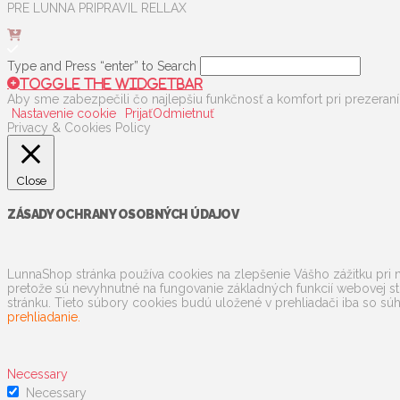
PRE LUNNA PRIPRAVIL RELLAX
Type and Press “enter” to Search
Toggle the Widgetbar
Aby sme zabezpečili čo najlepšiu funkčnosť a komfort pri prezeraní
Nastavenie cookie
Prijať
Odmietnuť
Privacy & Cookies Policy
Close
ZÁSADY OCHRANY OSOBNÝCH ÚDAJOV
LunnaShop stránka používa cookies na zlepšenie Vášho zážitku pri n
pretože sú nevyhnutné na fungovanie základných funkcií webovej st
stránku. Tieto súbory cookies budú uložené v prehliadači iba so súh
prehliadanie.
Necessary
Necessary