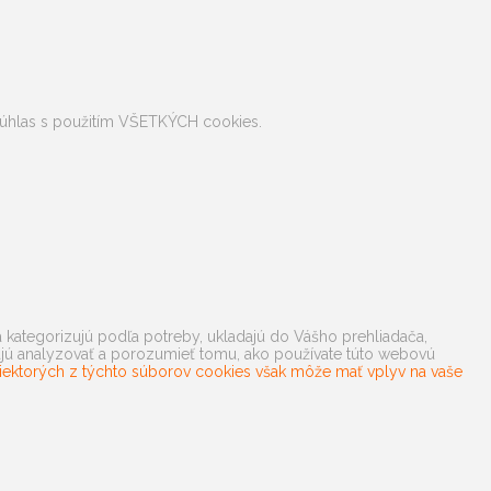
e súhlas s použitím VŠETKÝCH cookies.
a kategorizujú podľa potreby, ukladajú do Vášho prehliadača,
hajú analyzovať a porozumieť tomu, ako používate túto webovú
iektorých z týchto súborov cookies však môže mať vplyv na vaše